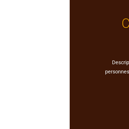
C
Descrip
personnes 