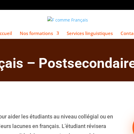
ccueil
Nos formations
Services linguistiques
Conta
nçais – Postsecondair
r aider les étudiants au niveau collégial ou en
eurs lacunes en français. L’étudiant révisera