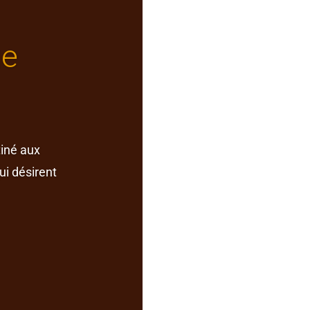
ue
tiné aux
ui désirent