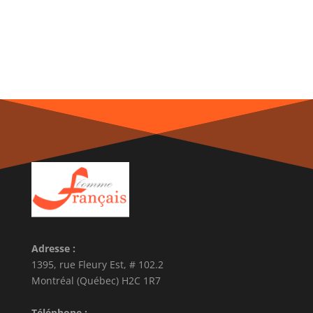
Adresse :
1395, rue Fleury Est, # 102.2
Montréal (Québec) H2C 1R7
Téléphone :