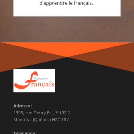
d’apprendre le français.
Adresse :
1395, rue Fleury Est, # 102.2
Montréal (Québec) H2C 1R7
Téléphone :